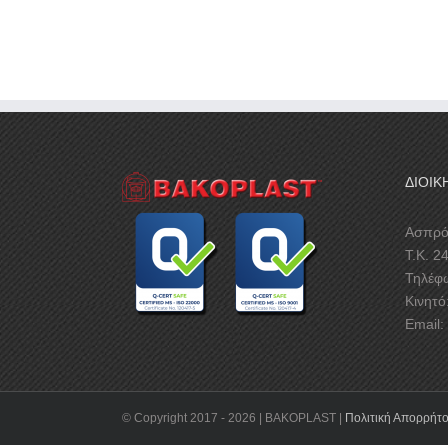
ΔΙΟΙΚ
Ασπρό
Τ.Κ. 2
Τηλέφ
Κινητό
Email:
© Copyright 2017 -
2026 | BAKOPLAST |
Πολιτική Απορρήτ