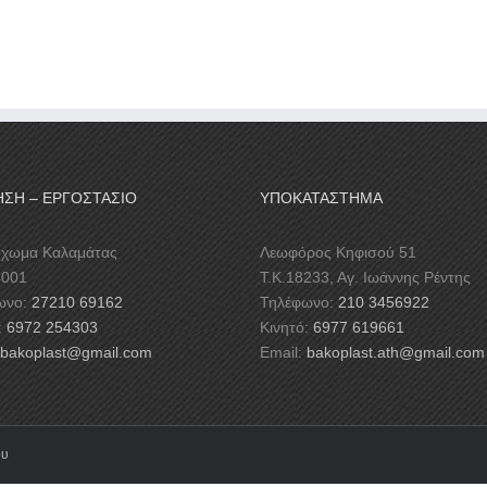
ΗΣΗ – ΕΡΓΟΣΤΑΣΙΟ
ΥΠΟΚΑΤΑΣΤΗΜΑ
χωμα Καλαμάτας
Λεωφόρος Κηφισού 51
4001
Τ.Κ.18233, Αγ. Iωάννης Ρέντης
ωνο:
27210 69162
Τηλέφωνο:
210 3456922
:
6972 254303
Κινητό:
6977 619661
bakoplast@gmail.com
Email:
bakoplast.ath@gmail.com
ου