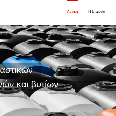
Αρχική
Η Εταιρεία
λαστικών
νών και βυτίων