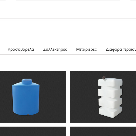
Κρασοβάρελα
Συλλεκτήρες
Μπαριέρες
Διάφορα προϊό
Ορθογώνιες δεξαμενές –
Ορθογώνιες δεξαμενές
Οριζόντιες / Κάθετες
Δεξαμενές
Δεξαμενές