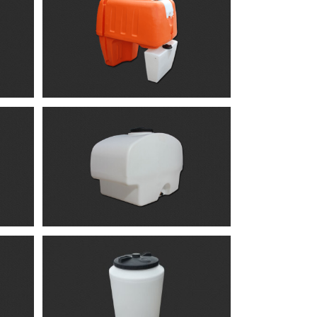
ύπου
ης