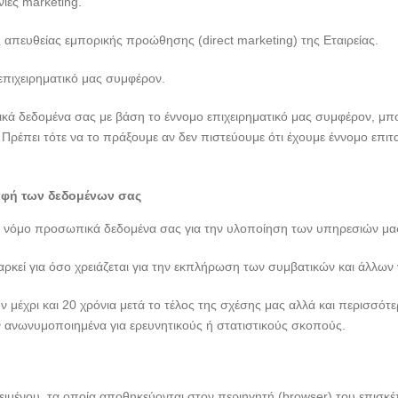
ίες marketing.
ς απευθείας εμπορικής προώθησης (direct marketing) της Εταιρείας.
πιχειρηματικό μας συμφέρον.
ά δεδομένα σας με βάση το έννομο επιχειρηματικό μας συμφέρον, μπο
Πρέπει τότε να το πράξουμε αν δεν πιστεύουμε ότι έχουμε έννομο επιτ
αφή των δεδομένων σας
ά νόμο προσωπικά δεδομένα σας για την υλοποίηση των υπηρεσιών μας
κεί για όσο χρειάζεται για την εκπλήρωση των συμβατικών και άλλω
μέχρι και 20 χρόνια μετά το τέλος της σχέσης μας αλλά και περισσότε
ν ανωνυμοποιημένα για ερευνητικούς ή στατιστικούς σκοπούς.
κειμένου, τα οποία αποθηκεύονται στον περιηγητή (browser) του επισκ