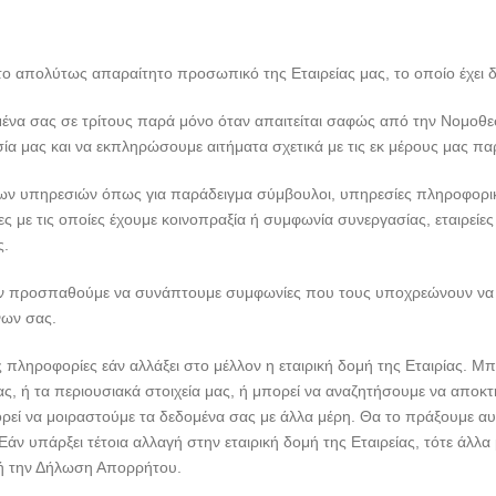
 απολύτως απαραίτητο προσωπικό της Εταιρείας μας, το οποίο έχει δε
να σας σε τρίτους παρά μόνο όταν απαιτείται σαφώς από την Νομοθεσί
ία μας και να εκπληρώσουμε αιτήματα σχετικά με τις εκ μέρους μας πα
όρων υπηρεσιών όπως για παράδειγμα σύμβουλοι, υπηρεσίες πληροφορικής
ες με τις οποίες έχουμε κοινοπραξία ή συμφωνία συνεργασίας, εταιρείες 
ς.
ν προσπαθούμε να συνάπτουμε συμφωνίες που τους υποχρεώνουν να ε
νων σας.
πληροφορίες εάν αλλάξει στο μέλλον η εταιρική δομή της Εταιρίας. Μ
, ή τα περιουσιακά στοιχεία μας, ή μπορεί να αναζητήσουμε να αποκτ
 μπορεί να μοιραστούμε τα δεδομένα σας με άλλα μέρη. Θα το πράξουμε
άν υπάρξει τέτοια αλλαγή στην εταιρική δομή της Εταιρείας, τότε άλ
τή την Δήλωση Απορρήτου.