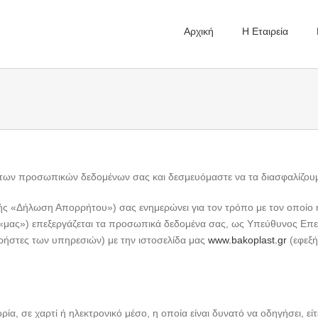
Αρχική
Η Εταιρεία
των προσωπικών δεδομένων σας και δεσμευόμαστε να τα διασφαλίζουμ
«Δήλωση Απορρήτου») σας ενημερώνει για τον τρόπο με τον οποίο η επ
ή «μας») επεξεργάζεται τα προσωπικά δεδομένα σας, ως Υπεύθυνος Επε
χρήστες των υπηρεσιών) με την ιστοσελίδα μας
www.bakoplast.gr
(εφεξή
, σε χαρτί ή ηλεκτρονικό μέσο, η οποία είναι δυνατό να οδηγήσει, είτ