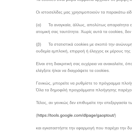
Οι ιστοσελίδες μας χρησιμοποιούν τα παρακάτω είδ
(α) Τα αναγκαία, άλλως, απολύτως απαραίτητα cook
ατομική σας ταυτότητα. Χωρίς αυτά τα cookies, δεν ε
(β) Τα στατιστικά cookies με σκοπό την ανώνυμη σ
ουδεμία εμπλοκή, επιρροή ή έλεγχος εκ μέρους της 
Είναι στη διακριτική σας ευχέρεια να ανακαλείτε, 
ελέγξετε ή/και να διαγράψετε τα cookies.
Γενικώς, μπορείτε να ρυθμίστε το πρόγραμμα πλοήγη
Όλα τα δημοφιλή προγράμματα πλοήγησης παρέχου
Τέλος, αν γενικώς δεν επιθυμείτε την επεξεργασία 
(
https://tools.google.com/dlpage/gaoptout/
)
και εγκαταστήστε την εφαρμογή που παρέχει την δυ