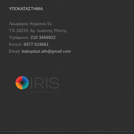
ΥΠΟΚΑΤΑΣΤΗΜΑ
Λεωφόρος Κηφισού 51
Τ.Κ.18233, Αγ. Iωάννης Ρέντης
Τηλέφωνο:
210 3456922
Κινητό:
6977 619661
Email:
bakoplast.ath@gmail.com