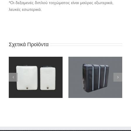
*Οι δεξαμενές διπλού τοιχώματος είναι μαύρες εξωτερικά,
λευκές εσωτερικά.
Σχετικά Προϊόντα
Στενές δεξαμενές –
ές
Στενές δεξαμενές
Οβάλ