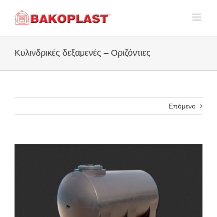
Skip
to
content
Κυλινδρικές δεξαμενές – Οριζόντιες
Επόμενο
View
Larger
Image